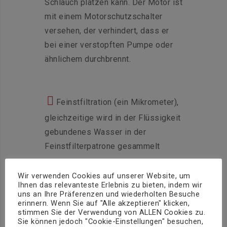
Schlauch platzen kann. Der Motor ist
mit einem Motorschutzschalter
versehen, der verhindert, dass er
bei einer verstopften Pumpe oder
ähnlichem durchbrennt.
Feinstfiltration (ein Mikrometer),
gleichzeitige wird in der Flüssigkeit
gebundenes Wasser in der
Feinstfilterpatrone gesammelt
Wir verwenden Cookies auf unserer Website, um
Bei Betrieb der mobilen Filteranlage
Ihnen das relevanteste Erlebnis zu bieten, indem wir
müssen immer zwei Tanks
uns an Ihre Präferenzen und wiederholten Besuche
erinnern. Wenn Sie auf "Alle akzeptieren" klicken,
angeschlossen sein: zum einen der
stimmen Sie der Verwendung von ALLEN Cookies zu.
Tank, in dem eine Verschmutzung
Sie können jedoch "Cookie-Einstellungen" besuchen,