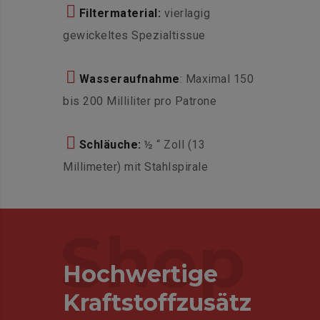
Filtermaterial:
vierlagig
gewickeltes Spezialtissue
Wasseraufnahme
: Maximal 150
bis 200 Milliliter pro Patrone
Schläuche:
½ “ Zoll (13
Millimeter) mit Stahlspirale
Shop
Hochwertige
Kraftstoffzusätz