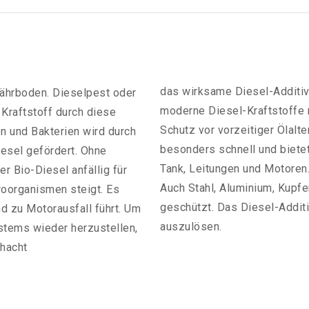
das wirksame Diesel-Additiv
Nährboden. Dieselpest oder
moderne Diesel-Kraftstoffe m
 Kraftstoff durch diese
Schutz vor vorzeitiger Ölalter
 und Bakterien wird durch
besonders schnell und biete
sel gefördert. Ohne
Tank, Leitungen und Motoren
r Bio-Diesel anfällig für
Auch Stahl, Aluminium, Kupfe
roorganismen steigt. Es
geschützt. Das Diesel-Addit
nd zu Motorausfall führt. Um
auszulösen.
stems wieder herzustellen,
thacht