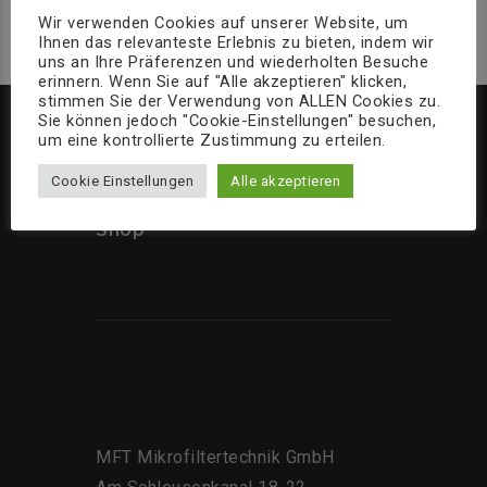
Wir verwenden Cookies auf unserer Website, um
Ihnen das relevanteste Erlebnis zu bieten, indem wir
uns an Ihre Präferenzen und wiederholten Besuche
erinnern. Wenn Sie auf "Alle akzeptieren" klicken,
stimmen Sie der Verwendung von ALLEN Cookies zu.
Sie können jedoch "Cookie-Einstellungen" besuchen,
um eine kontrollierte Zustimmung zu erteilen.
Home
Cookie Einstellungen
Alle akzeptieren
Über uns
Shop
MFT Mikrofiltertechnik GmbH