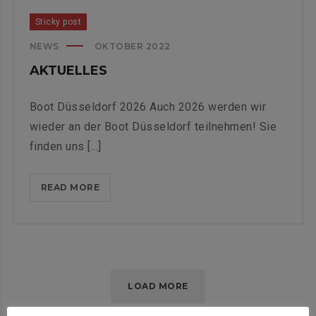
Sticky post
NEWS
OKTOBER 2022
AKTUELLES
Boot Düsseldorf 2026 Auch 2026 werden wir
wieder an der Boot Düsseldorf teilnehmen! Sie
finden uns [...]
AKTUELLES
READ MORE
LOAD MORE